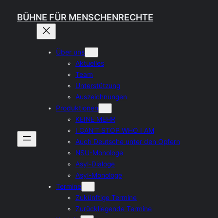
Zum
BÜHNE FÜR MENSCHENRECHTE
Inhalt
springen
Über uns
Aktuelles
Team
Unterstützung
Auszeichnungen
Produktionen
KEINE MEHR
I CAN’T STOP WHO I AM
Auch Deutsche unter den Opfern
NSU-Monologe
Asyl-Dialoge
Asyl-Monologe
Termine
Zukünftige Termine
Zurückliegende Termine